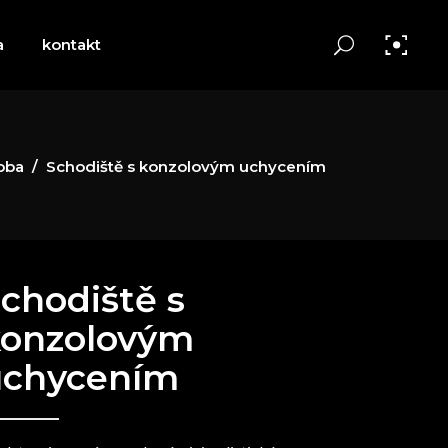
a
kontakt
oba
/
Schodiště s konzolovým uchycením
chodiště s
konzolovým
uchycením