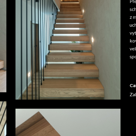
Př
sch
z 
uc
vyt
ko
ve
sp
Ca
Za