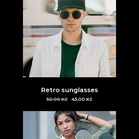
Retro sunglasses
Original
Current
50.00
Kč
45.00
Kč
price
price
was:
is:
50.00 Kč.
45.00 Kč.